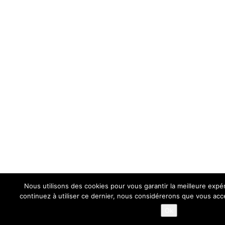
Confidentialité et cookies : ce site utilise des cookies. En continuant à
utiliser ce site Web, vous acceptez leur utilisation.
Pour en savoir plus, notamment sur la façon de contrôler les cookies,
Politique relative aux cookies
consultez :
Nous utilisons des cookies pour vous garantir la meilleure expér
continuez à utiliser ce dernier, nous considérerons que vous acce
Ok