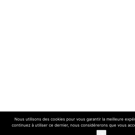
Confidentialité et cookies : ce site utilise des cookies. En continuant à
utiliser ce site Web, vous acceptez leur utilisation.
Pour en savoir plus, notamment sur la façon de contrôler les cookies,
Politique relative aux cookies
consultez :
Nous utilisons des cookies pour vous garantir la meilleure expér
continuez à utiliser ce dernier, nous considérerons que vous acce
Ok