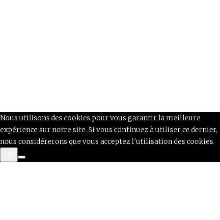
CONTACT
MARQUES PARTENAIRES
QUI EST MÔMAN?
Nous utilisons des cookies pour vous garantir la meilleure
expérience sur notre site. Si vous continuez à utiliser ce dernier,
nous considérerons que vous acceptez l'utilisation des cookies.
Ok